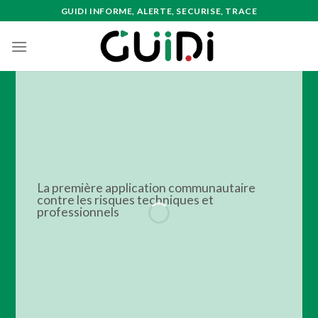
Skip
GUIDI INFORME, ALERTE, SECURISE, TRACE
to
content
La première application communautaire
contre les risques techniques et
professionnels