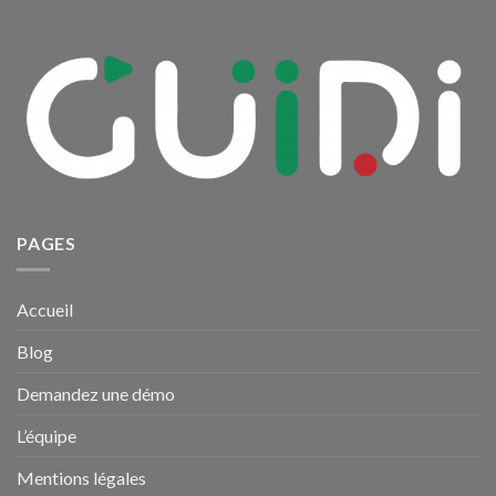
et
Balizenn
se
rapprochent
pour
créer
GUIDI
PAGES
Accueil
Blog
Demandez une démo
L’équipe
Mentions légales