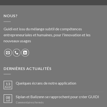
NOUS?
Guidi est issu du mélange subtil de compétences
entrepreneuriales et humaines, pour l'innovation et les
nouveaux usages
DERNIÈRES ACTUALITÉS
Quelques écrans de notre application
13
Août
Siplan et Balizenn se rapprochent pour créer GUIDI
08
Juil
Commentaires fermés
sur
Siplan